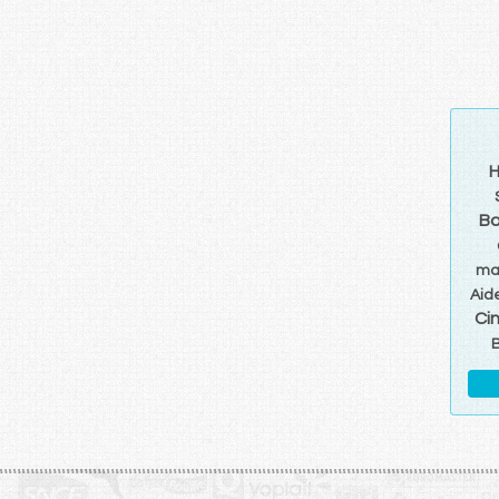
H
Ba
ma
Aid
Ci