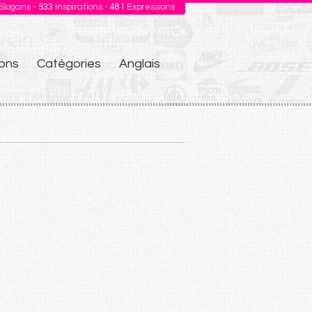
Slogans -
533
Inspirations -
481
Expressions
ons
Catégories
Anglais