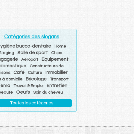
Catégories des slogans
ygiène bucco-dentaire
Home
Salle de sport
Staging
Chips
gagerie
Equipement
Aéroport
domestique
Constructeurs de
Café
Immobilier
isons
Culture
Bricolage
e à domicile
Transport
néma
Entretien
Travail & Emploi
Oeufs
Beauté
Soin du cheveu
Toutes les catégories