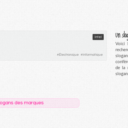
Un slo
Intel
Voici
recher
#
Électronique
#
Informatique
sloga
confèr
de la
slogan
logans des marques