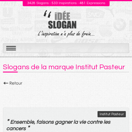
3428
Slogans -
533
Inspirations -
481
Expressions
Aller
au
Slogans de la marque Institut Pasteur
contenu
Institut Pasteur
"
Ensemble
,
faisons
gagner
la
vie
contre
les
"
cancers