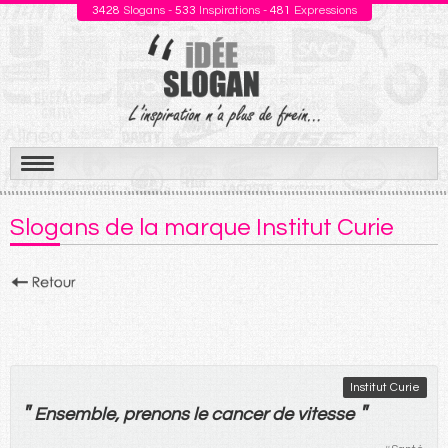
3428
Slogans -
533
Inspirations -
481
Expressions
Aller
au
Slogans de la marque Institut Curie
contenu
Institut Curie
"
"
Ensemble
,
prenons
le
cancer
de
vitesse