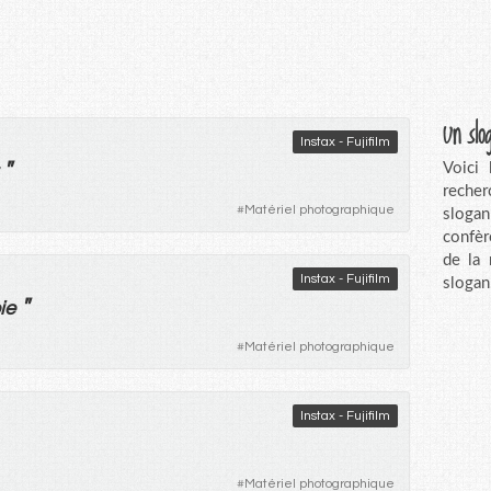
Un slo
Instax - Fujifilm
"
Voici
recher
#
Matériel photographique
sloga
confèr
de la
Instax - Fujifilm
slogan
"
ie
#
Matériel photographique
Instax - Fujifilm
#
Matériel photographique