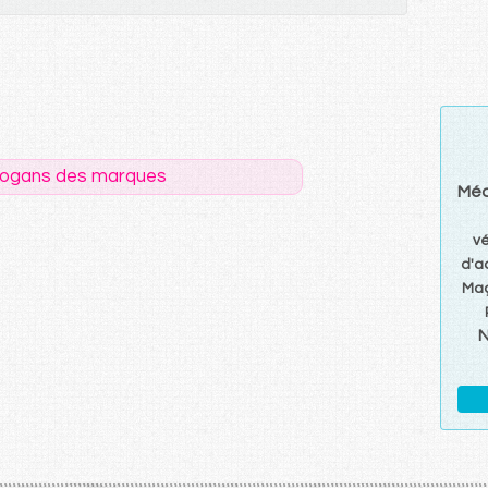
logans des marques
Méd
v
d'a
Maç
N