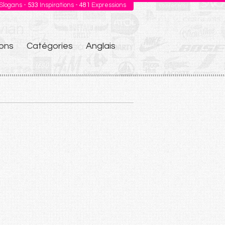
Slogans -
533
Inspirations -
481
Expressions
ons
Catégories
Anglais