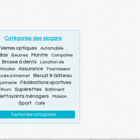
Catégories des slogans
Verres optiques
Automobile
ias
Montre
Beurres
Compotes
Brosse à dents
Location de
Assurance
éhicules
Fournisseur
Biscuit & Gâteau
ccès à Internet
Fédérations sportives
onnerie
Supérettes
Rhum
Bâtiment
ettoyants ménagers
Maison
Sport
Café
Toutes les catégories