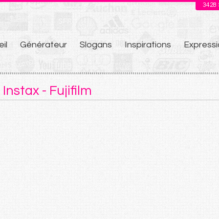
3428
il
Générateur
Slogans
Inspirations
Expressi
u
nstax - Fujifilm