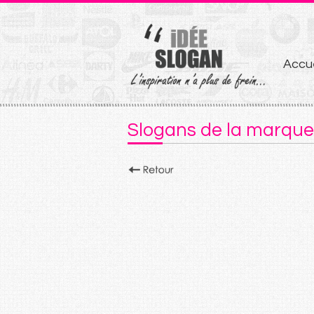
Aller
Accue
au
conten
Slogans de la marque I