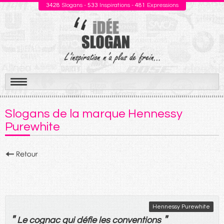
3428
Slogans -
533
Inspirations -
481
Expressions
Aller
au
Slogans de la marque Hennessy
contenu
Purewhite
Hennessy Purewhite
"
"
Le
cognac
qui
défie
les
conventions