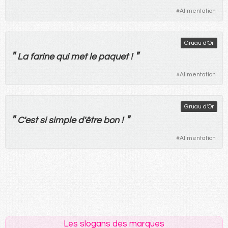
#
Alimentation
Gruau d'Or
"
"
La
farine
qui
met
le
paquet
!
#
Alimentation
Gruau d'Or
"
"
C'
est
si
simple
d'
être
bon
!
#
Alimentation
Les slogans des marques