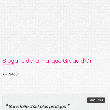
Slogans de la marque Gruau d'Or
Gruau d'Or
"
"
Sans
fuite
c'
est
plus
pratique