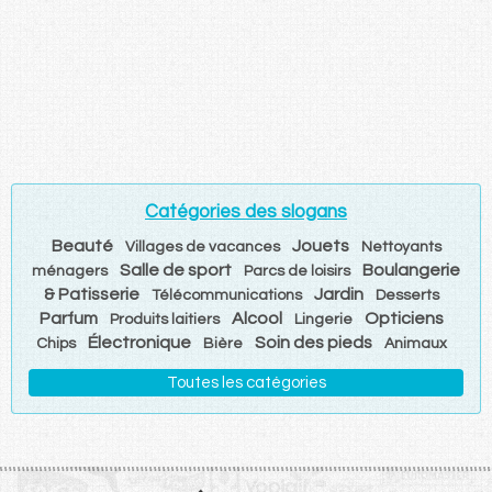
Catégories des slogans
Beauté
Jouets
Villages de vacances
Nettoyants
Salle de sport
Boulangerie
ménagers
Parcs de loisirs
& Patisserie
Jardin
Télécommunications
Desserts
Parfum
Alcool
Opticiens
Produits laitiers
Lingerie
Électronique
Soin des pieds
Chips
Bière
Animaux
Toutes les catégories