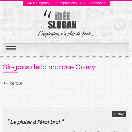
3428
Slogans -
533
Inspirations -
481
Expressions
Aller
au
Slogans de la marque Grany
contenu
Grany
"
"
Le
plaisir
à
l'
état
brut