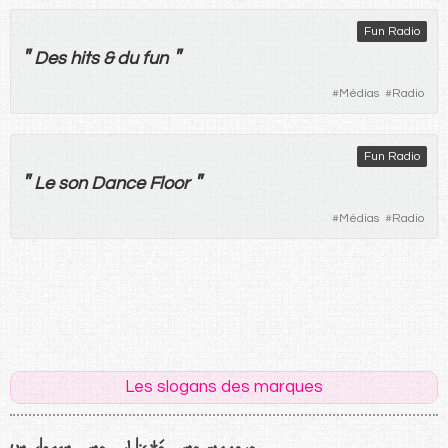
Fun Radio
"
"
Des
hits
& du
fun
#
Médias
#
Radio
Fun Radio
"
"
Le
son
Dance Floor
#
Médias
#
Radio
Les slogans des marques