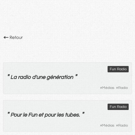
Fun Radio
"
"
La
radio
d'
une
génération
#
Médias
#
Radio
Fun Radio
"
"
Pour
le
Fun
et
pour
les
tubes
.
#
Médias
#
Radio