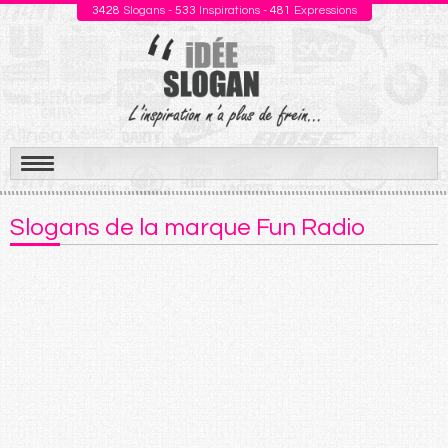
3428
Slogans -
533
Inspirations -
481
Expressions
Aller
au
Slogans de la marque Fun Radio
contenu