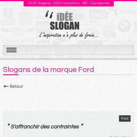
3428
Slogans -
533
Inspirations -
481
Expressions
Aller
au
Slogans de la marque Ford
contenu
Ford
"
"
S'
affranchir
des
contraintes