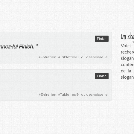
Un slo
Finish
"
Voici
nnez
-
lui
Finish.
recher
#
Entretien
#
Tablettes & liquides vaisselle
sloga
confèr
de la
Finish
slogan
#
Entretien
#
Tablettes & liquides vaisselle