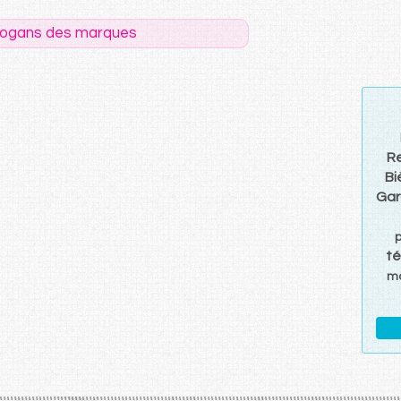
logans des marques
R
Bi
Gar
té
m