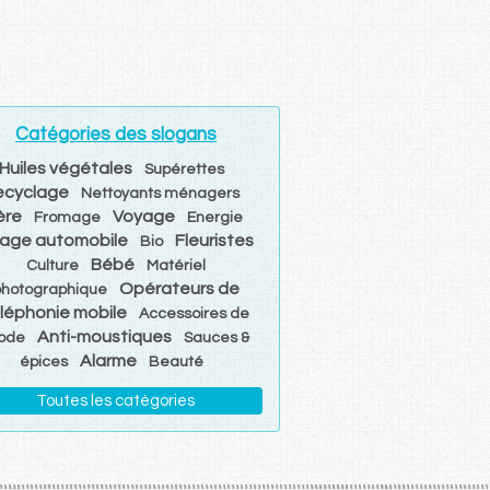
Catégories des slogans
Huiles végétales
Supérettes
ecyclage
Nettoyants ménagers
ère
Voyage
Fromage
Energie
age automobile
Fleuristes
Bio
Bébé
Culture
Matériel
Opérateurs de
photographique
léphonie mobile
Accessoires de
Anti-moustiques
ode
Sauces &
Alarme
épices
Beauté
Toutes les catégories