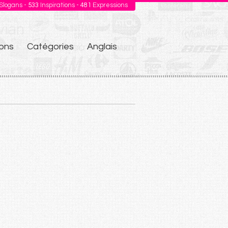
Slogans -
533
Inspirations -
481
Expressions
ons
Catégories
Anglais