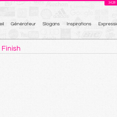
3428
il
Générateur
Slogans
Inspirations
Expressi
u
 Finish