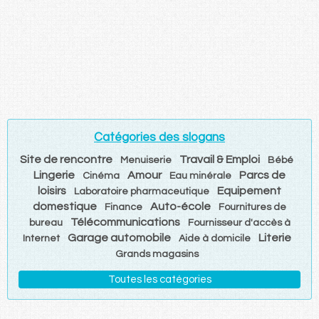
Catégories des slogans
Site de rencontre
Travail & Emploi
Menuiserie
Bébé
Lingerie
Amour
Parcs de
Cinéma
Eau minérale
loisirs
Equipement
Laboratoire pharmaceutique
domestique
Auto-école
Finance
Fournitures de
Télécommunications
bureau
Fournisseur d'accès à
Garage automobile
Literie
Internet
Aide à domicile
Grands magasins
Toutes les catégories