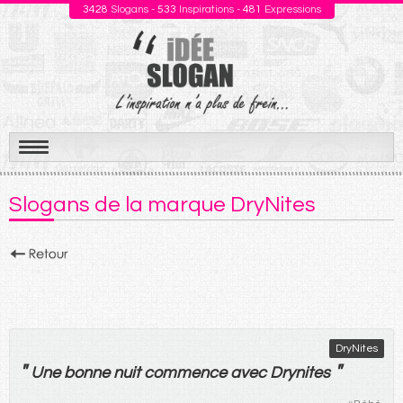
3428
Slogans -
533
Inspirations -
481
Expressions
Aller
au
Slogans de la marque DryNites
contenu
DryNites
"
"
Une
bonne
nuit
commence
avec
Drynites