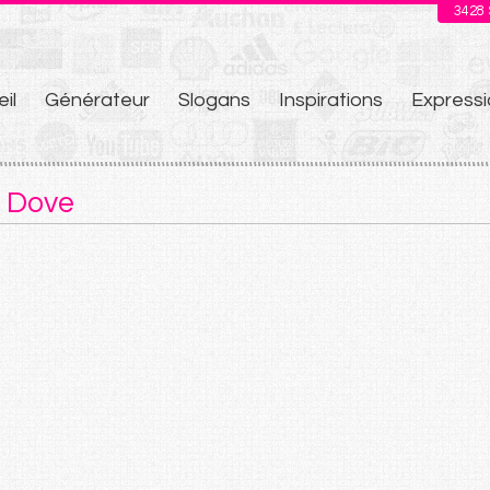
3428
il
Générateur
Slogans
Inspirations
Expressi
u
e Dove