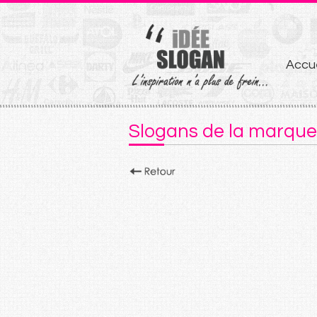
Aller
Accue
au
conten
Slogans de la marqu