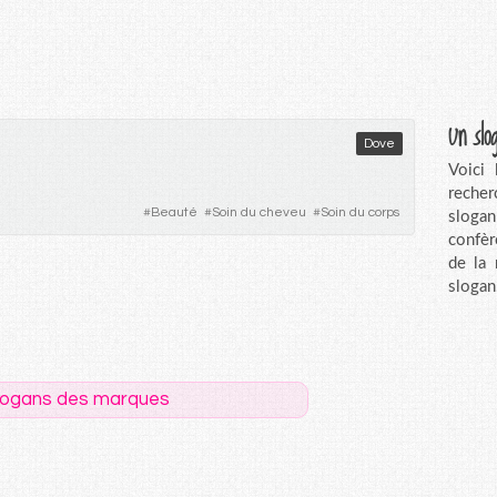
Un slo
Dove
Voici
recher
#
Beauté
#
Soin du cheveu
#
Soin du corps
sloga
confèr
de la
slogan
logans des marques