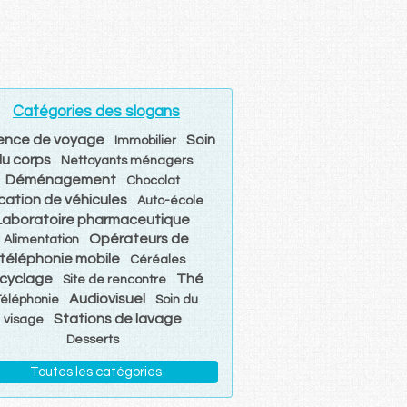
Catégories des slogans
ence de voyage
Soin
Immobilier
u corps
Nettoyants ménagers
Déménagement
Chocolat
cation de véhicules
Auto-école
Laboratoire pharmaceutique
Opérateurs de
Alimentation
téléphonie mobile
Céréales
cyclage
Thé
Site de rencontre
Audiovisuel
Téléphonie
Soin du
Stations de lavage
visage
Desserts
Toutes les catégories