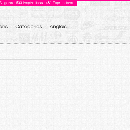
Slogans -
533
Inspirations -
481
Expressions
ons
Catégories
Anglais