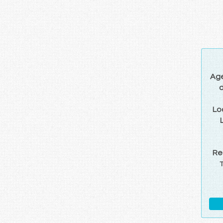
Ag
d
Lo
Re