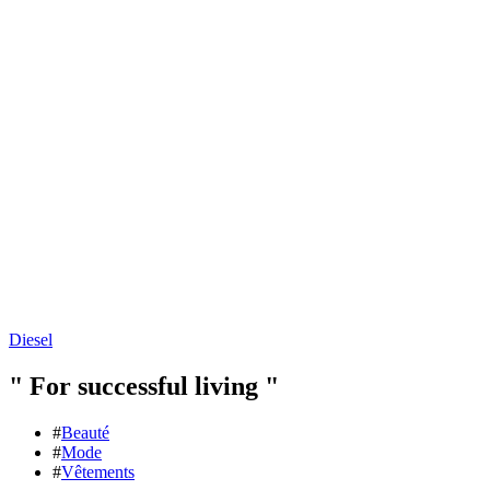
Diesel
"
For successful living
"
#
Beauté
#
Mode
#
Vêtements