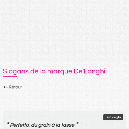
Slogans de la marque De'Longhi
De'Longhi
"
"
Perfetto,
du
grain
à
la
tasse