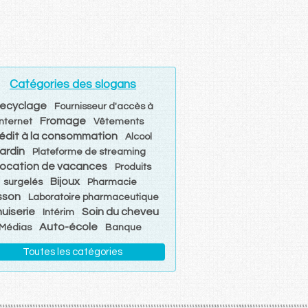
Catégories des slogans
ecyclage
Fournisseur d'accès à
Fromage
Internet
Vêtements
édit à la consommation
Alcool
ardin
Plateforme de streaming
ocation de vacances
Produits
Bijoux
surgelés
Pharmacie
sson
Laboratoire pharmaceutique
uiserie
Soin du cheveu
Intérim
Auto-école
Médias
Banque
Toutes les catégories