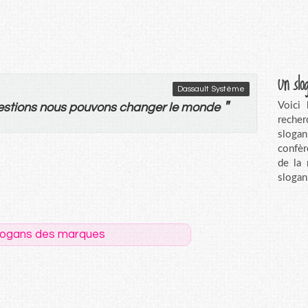
Un slo
Dassault Système
"
Voici
estions
nous
pouvons
changer
le
monde
recher
sloga
confèr
de la
slogan
logans des marques