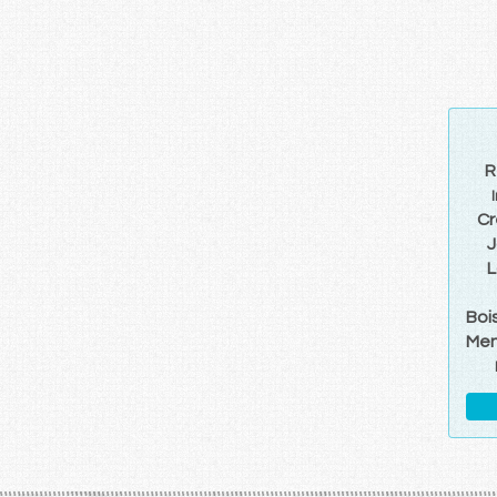
R
Cr
J
L
Boi
Men