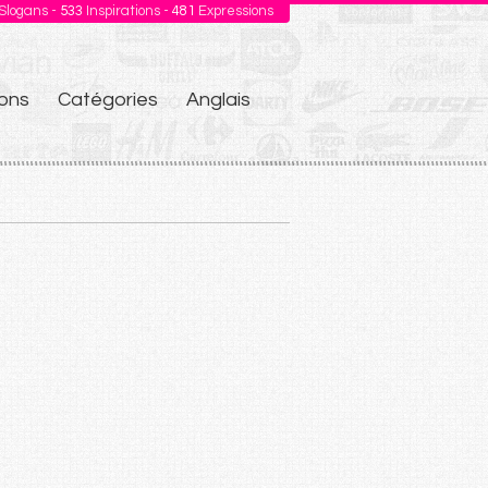
Slogans -
533
Inspirations -
481
Expressions
ons
Catégories
Anglais