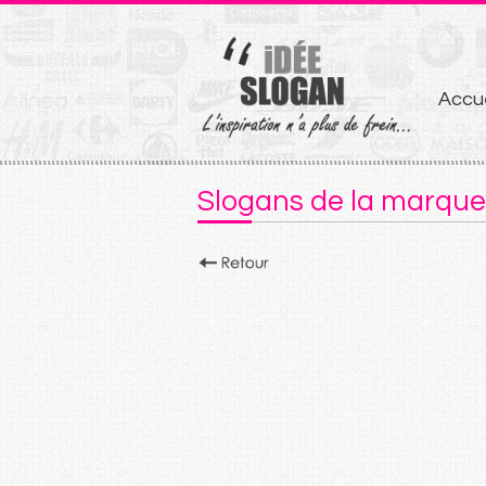
Aller
Accue
au
conten
Slogans de la marqu