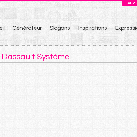
3428
il
Générateur
Slogans
Inspirations
Expressi
u
e Dassault Système