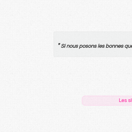
"
Si
nous
posons
les
bonnes
qu
Les s