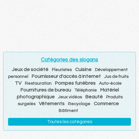
Catégories des slogans
Jeux de société
Cuisine
Fleuristes
Développement
Fournisseur d'accès à Internet
personnel
Jus de fruits
TV
Pompes funèbres
Restauration
Auto-école
Fournitures de bureau
Matériel
Téléphonie
photographique
Beauté
Jeux vidéos
Produits
Vêtements
Commerce
surgelés
Recyclage
Bâtiment
Toutes les catégories