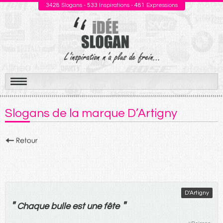
3428
Slogans -
533
Inspirations -
481
Expressions
Aller
au
Slogans de la marque D’Artigny
contenu
D’Artigny
"
"
Chaque
bulle
est
une
fête