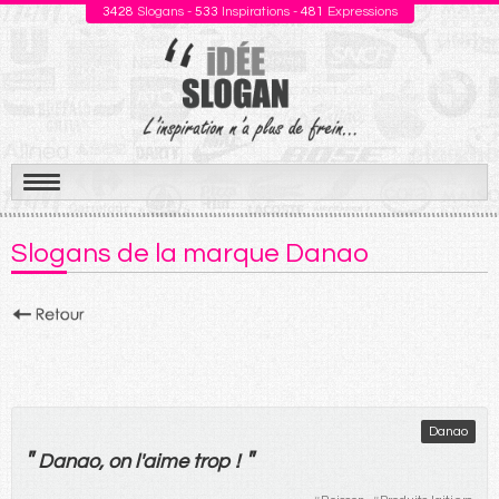
3428
Slogans -
533
Inspirations -
481
Expressions
Aller
au
Slogans de la marque Danao
contenu
Danao
"
"
Danao,
on
l'
aime
trop
!