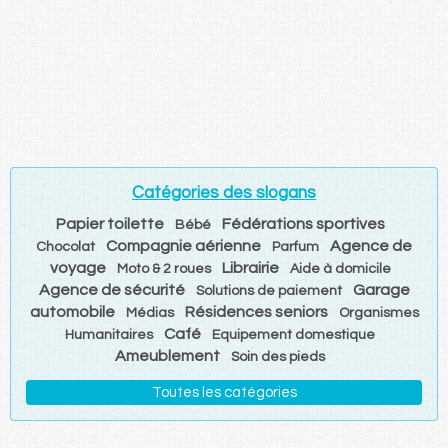
Catégories des slogans
Papier toilette
Fédérations sportives
Bébé
Compagnie aérienne
Agence de
Chocolat
Parfum
voyage
Librairie
Moto & 2 roues
Aide à domicile
Agence de sécurité
Garage
Solutions de paiement
automobile
Résidences seniors
Médias
Organismes
Café
Humanitaires
Equipement domestique
Ameublement
Soin des pieds
Toutes les catégories