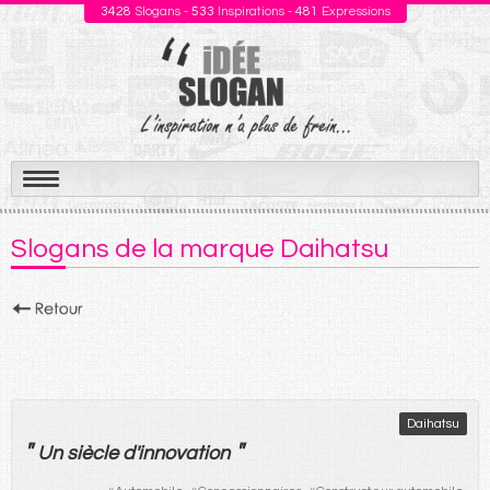
3428
Slogans -
533
Inspirations -
481
Expressions
Aller
au
Slogans de la marque Daihatsu
contenu
Daihatsu
"
"
Un
siècle
d'
innovation