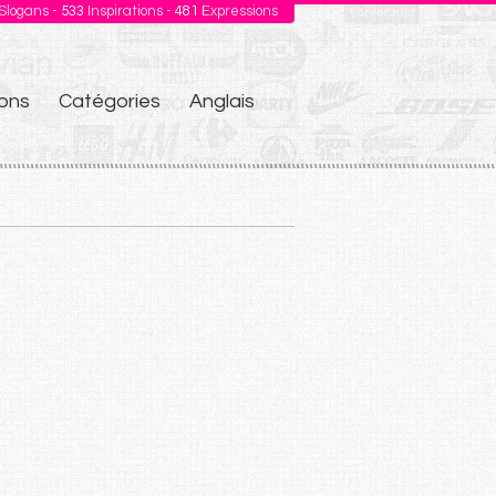
Slogans -
533
Inspirations -
481
Expressions
ons
Catégories
Anglais