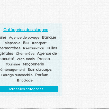
Catégories des slogans
sine
Banque
Agence de voyage
Bio
Téléphonie
Transport
permarchés
Huiles
Restauration
gétales
Agence de
Cheminées
sécurité
Presse
Auto-école
Maçonnerie
Tourisme
Soin du corps
Déménagement
Parfum
Garage automobile
Bricolage
Toutes les catégories