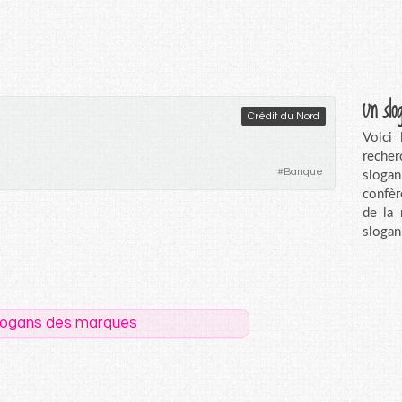
Un slo
Crédit du Nord
Voici
recher
#
Banque
sloga
confèr
de la
slogan
logans des marques