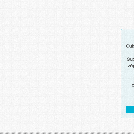
Cui
Su
vé