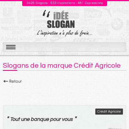
3428
Slogans -
533
Inspirations -
481
Expressions
Aller
au
Slogans de la marque Crédit Agricole
contenu
Crédit Agricole
"
"
Tout
une
banque
pour
vous