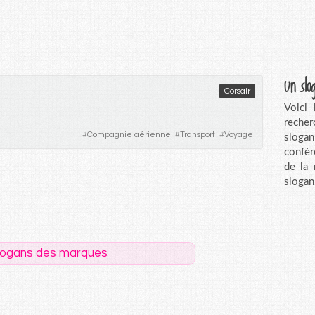
Un slo
Corsair
Voici
recher
#
Compagnie aérienne
#
Transport
#
Voyage
sloga
confèr
de la
slogan
logans des marques