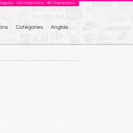
Slogans -
533
Inspirations -
481
Expressions
ons
Catégories
Anglais