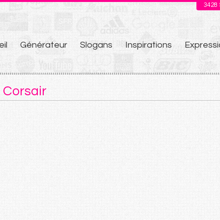
3428
il
Générateur
Slogans
Inspirations
Expressi
u
 Corsair