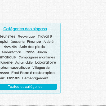
Catégories des slogans
leuristes
Travail &
Recyclage
mploi
Finance
Desserts
Aide à
Soin des pieds
domicile
Literie
Alimentation
Jardin
ormatique
Compagnies maritimes
uiserie
Laboratoire
Automobile
pharmaceutique
Villages de
Fast Food & resto rapide
ances
Montre
Riz
Déménagement
Toutes les catégories