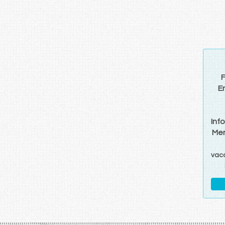
F
E
Inf
Men
vac