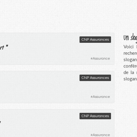
Un slo
CNP Assurances
"
Voici
rt
recher
#
Assurance
sloga
confèr
de la
CNP Assurances
slogan
#
Assurance
CNP Assurances
#
Assurance