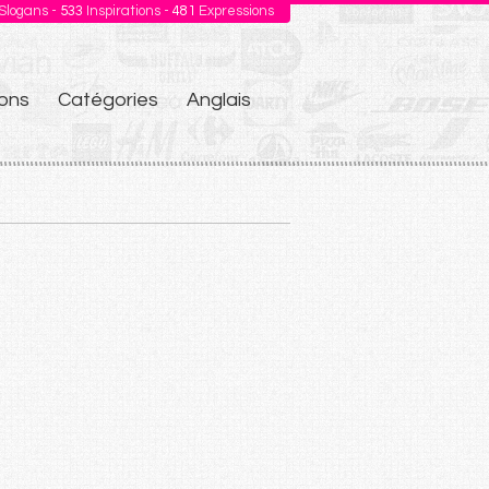
Slogans -
533
Inspirations -
481
Expressions
ons
Catégories
Anglais