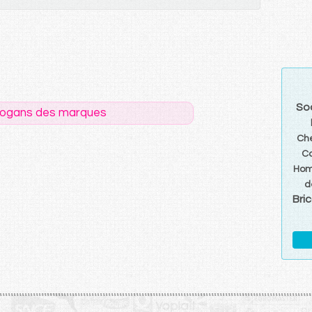
So
logans des marques
Ch
C
Hom
d
Bri