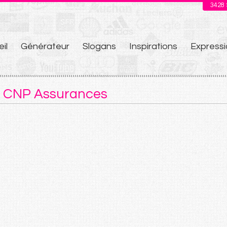
3428
il
Générateur
Slogans
Inspirations
Expressi
u
e CNP Assurances