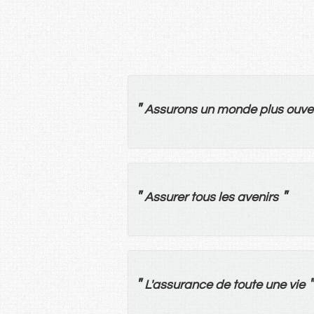
"
Assurons
un
monde
plus
ouve
"
"
Assurer
tous
les
avenirs
"
"
L'
assurance
de
toute
une
vie