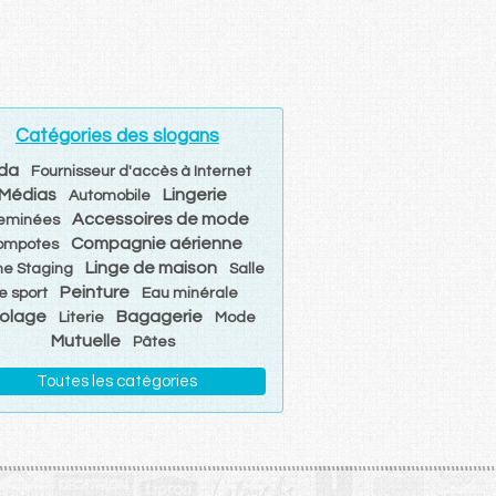
Catégories des slogans
da
Fournisseur d'accès à Internet
Médias
Lingerie
Automobile
Accessoires de mode
eminées
Compagnie aérienne
ompotes
Linge de maison
e Staging
Salle
Peinture
e sport
Eau minérale
colage
Bagagerie
Literie
Mode
Mutuelle
Pâtes
Toutes les catégories