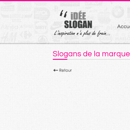
Aller
Accue
au
conten
Slogans de la marqu