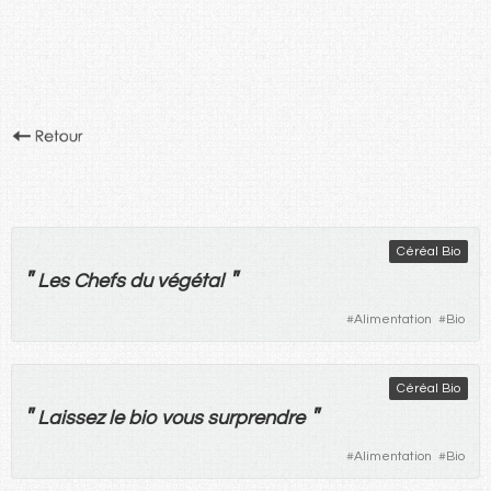
Céréal Bio
"
"
Les
Chefs
du
végétal
#
Alimentation
#
Bio
Céréal Bio
"
"
Laissez
le
bio
vous
surprendre
#
Alimentation
#
Bio