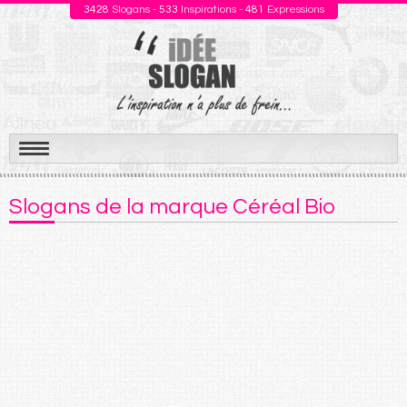
3428
Slogans -
533
Inspirations -
481
Expressions
Aller
au
Slogans de la marque Céréal Bio
contenu