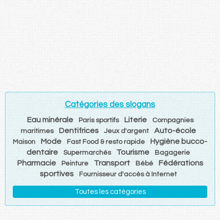
Catégories des slogans
Eau minérale
Literie
Paris sportifs
Compagnies
Dentifrices
Auto-école
maritimes
Jeux d'argent
Mode
Hygiène bucco-
Maison
Fast Food & resto rapide
dentaire
Tourisme
Supermarchés
Bagagerie
Pharmacie
Transport
Fédérations
Peinture
Bébé
sportives
Fournisseur d'accès à Internet
Toutes les catégories