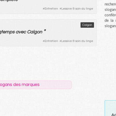
recher
#
Entretien
#
Lessive & soin du linge
sloga
confèr
de la
Calgon
slogan
"
gtemps
avec
Calgon
#
Entretien
#
Lessive & soin du linge
logans des marques
Ag