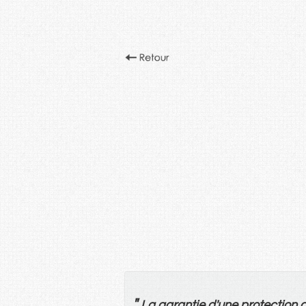
"
La
garantie
d'
une
protection