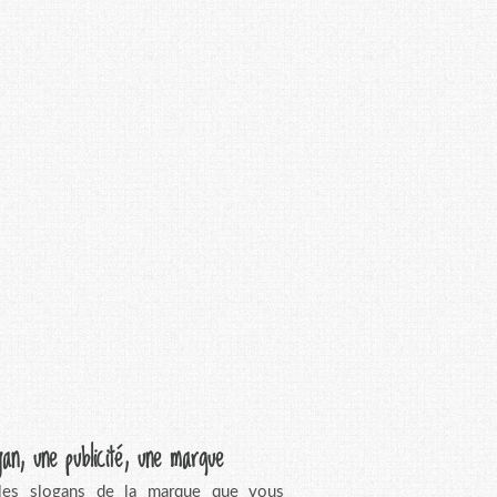
gan, une publicité, une marque
 les slogans de la marque que vous