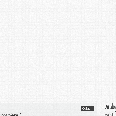
Un slo
Calgon
"
Voici
complète