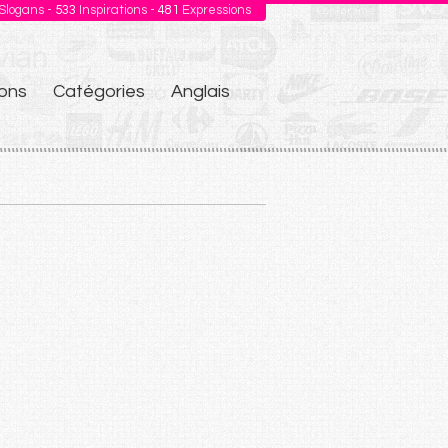
Slogans -
533
Inspirations -
481
Expressions
ons
Catégories
Anglais