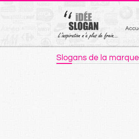
Aller
Accue
au
conten
Slogans de la marqu