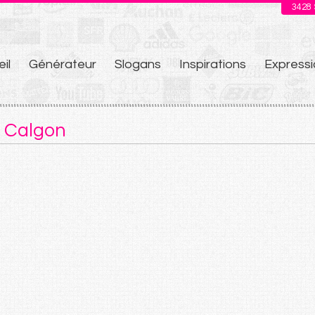
3428
il
Générateur
Slogans
Inspirations
Expressi
u
e Calgon