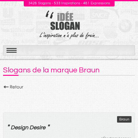
3428
Slogans -
533
Inspirations -
481
Expressions
Aller
au
Slogans de la marque Braun
contenu
Braun
"
"
Design Desire