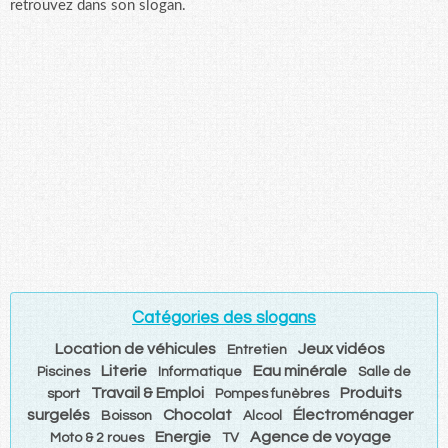
retrouvez dans son slogan.
Catégories des slogans
Location de véhicules
Jeux vidéos
Entretien
Literie
Eau minérale
Piscines
Informatique
Salle de
Travail & Emploi
Produits
sport
Pompes funèbres
surgelés
Chocolat
Électroménager
Boisson
Alcool
Energie
Agence de voyage
Moto & 2 roues
TV