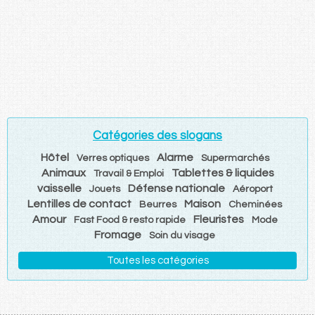
Catégories des slogans
Hôtel
Alarme
Verres optiques
Supermarchés
Animaux
Tablettes & liquides
Travail & Emploi
vaisselle
Défense nationale
Jouets
Aéroport
Lentilles de contact
Maison
Beurres
Cheminées
Amour
Fleuristes
Fast Food & resto rapide
Mode
Fromage
Soin du visage
Toutes les catégories