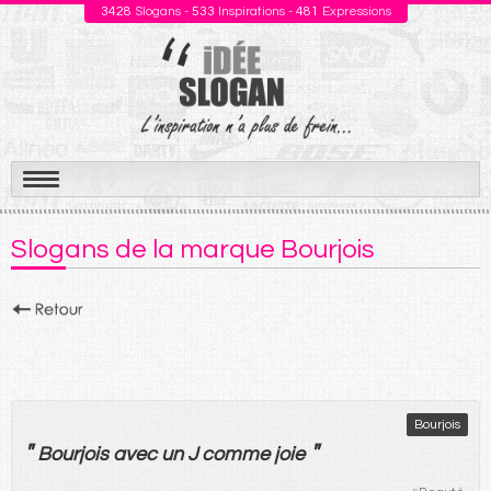
3428
Slogans -
533
Inspirations -
481
Expressions
Aller
au
Slogans de la marque Bourjois
contenu
Bourjois
"
"
Bourjois
avec
un
J
comme
joie