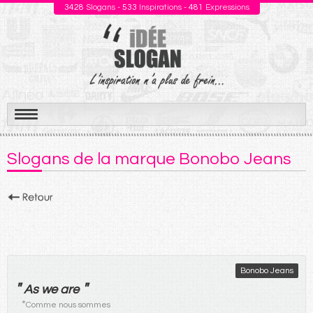
3428
Slogans -
533
Inspirations -
481
Expressions
Aller
au
Slogans de la marque Bonobo Jeans
contenu
Bonobo Jeans
"
"
As we are
*
Comme nous sommes