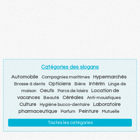
Catégories des slogans
Automobile
Hypermarchés
Compagnies maritimes
Opticiens
Intérim
Brosse à dents
Bière
Linge de
Oeufs
Location de
maison
Parcs de loisirs
vacances
Céréales
Beauté
Anti-moustiques
Culture
Laboratoire
Hygiène bucco-dentaire
pharmaceutique
Peinture
Parfum
Mutuelle
Toutes les catégories