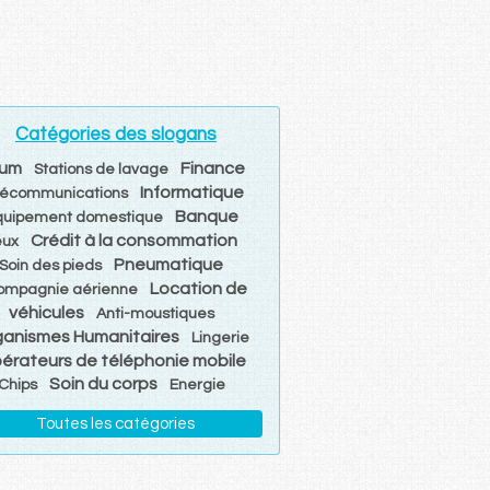
Catégories des slogans
um
Finance
Stations de lavage
Informatique
lécommunications
Banque
quipement domestique
Crédit à la consommation
eux
Pneumatique
Soin des pieds
Location de
ompagnie aérienne
véhicules
Anti-moustiques
ganismes Humanitaires
Lingerie
érateurs de téléphonie mobile
Soin du corps
Chips
Energie
Toutes les catégories