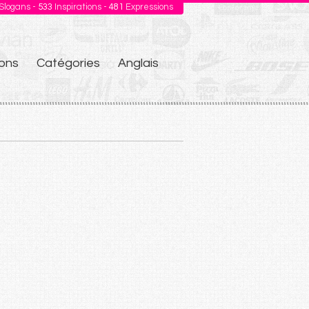
Slogans -
533
Inspirations -
481
Expressions
ons
Catégories
Anglais