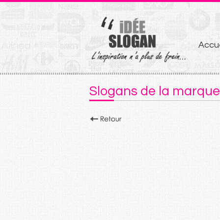
Aller
Accue
au
conten
Slogans de la marqu