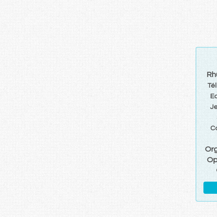
Rh
Té
E
J
C
Or
Op