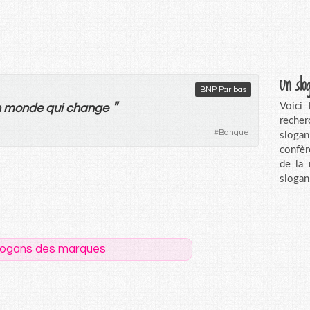
Un slo
BNP Paribas
"
Voici
n
monde
qui
change
recher
#
Banque
sloga
confèr
de la
slogan
logans des marques