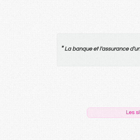
"
La
banque
et
l'
assurance
d'
u
Les s