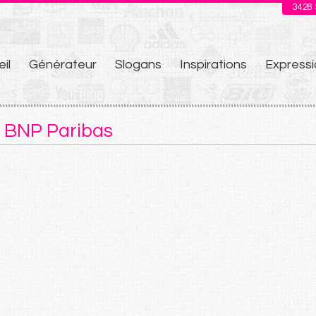
3428
il
Générateur
Slogans
Inspirations
Expressi
u
e BNP Paribas