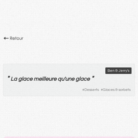
Ben & Jerry's
"
"
La
glace
meilleure
qu'
une
glace
#
Desserts
#
Glaces & sorbets