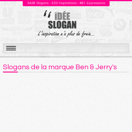
3428
Slogans -
533
Inspirations -
481
Expressions
Aller
au
Slogans de la marque Ben & Jerry's
contenu