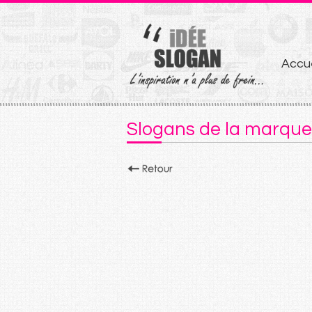
Aller
Accue
au
conten
Slogans de la marqu