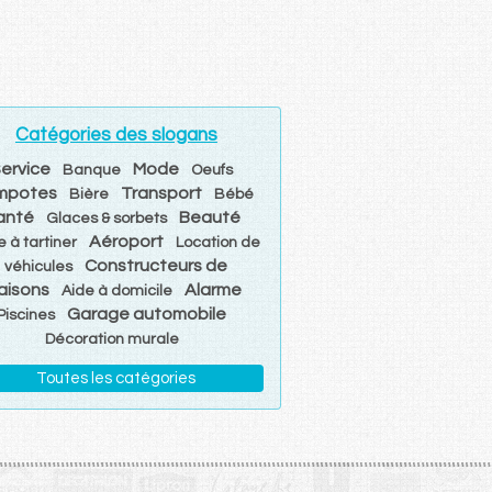
Catégories des slogans
ervice
Mode
Banque
Oeufs
mpotes
Transport
Bière
Bébé
anté
Beauté
Glaces & sorbets
Aéroport
e à tartiner
Location de
Constructeurs de
véhicules
aisons
Alarme
Aide à domicile
Garage automobile
Piscines
Décoration murale
Toutes les catégories