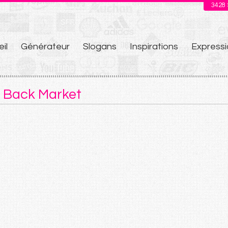
3428
il
Générateur
Slogans
Inspirations
Expressi
u
e Back Market