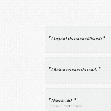
"
"
L'
expert
du
reconditionné
"
"
Libérons
-
nous
du
neuf
.
"
"
New is old.
*
Le neuf, c'est dépassé.