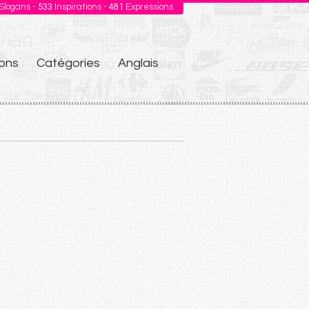
Slogans -
533
Inspirations -
481
Expressions
ons
Catégories
Anglais