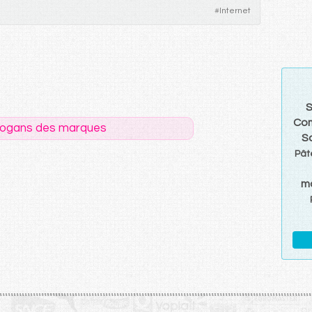
#
Internet
S
Co
logans des marques
S
Pât
m