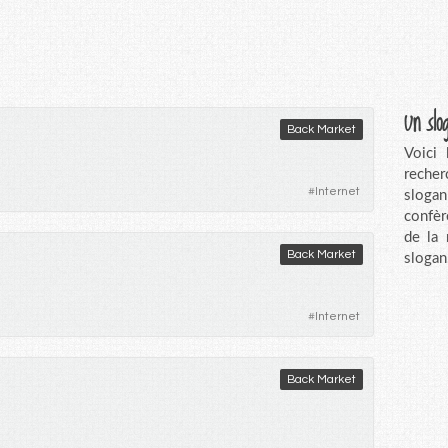
Un slo
Back Market
Voici
recher
#
Internet
sloga
confèr
de la
Back Market
slogan
#
Internet
Back Market