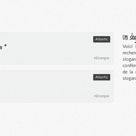
Un slo
Atlantic
"
Voici
s
recher
#
Energie
sloga
confèr
de la
Atlantic
slogan
#
Energie