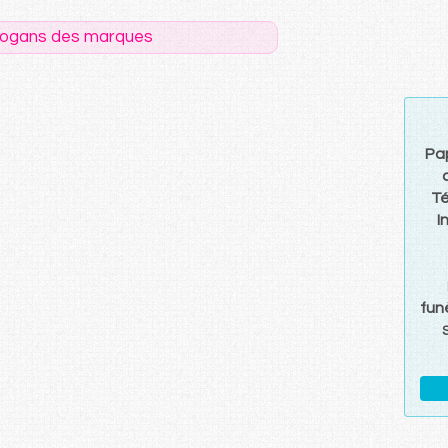
logans des marques
Pap
T
I
fun