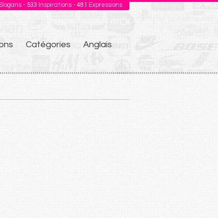
Slogans -
533
Inspirations -
481
Expressions
ons
Catégories
Anglais