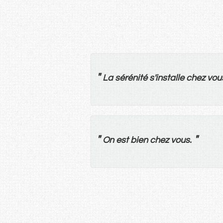
"
La
sérénité
s'
installe
chez
vou
"
"
On
est
bien
chez
vous
.