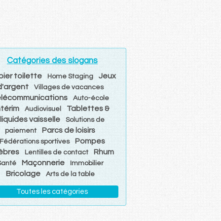
Catégories des slogans
ier toilette
Jeux
Home Staging
d'argent
Villages de vacances
élécommunications
Auto-école
ntérim
Tablettes &
Audiovisuel
liquides vaisselle
Solutions de
Parcs de loisirs
paiement
Pompes
Fédérations sportives
èbres
Rhum
Lentilles de contact
Maçonnerie
Santé
Immobilier
Bricolage
Arts de la table
Toutes les catégories