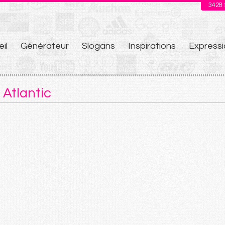
3428
il
Générateur
Slogans
Inspirations
Expressi
u
 Atlantic