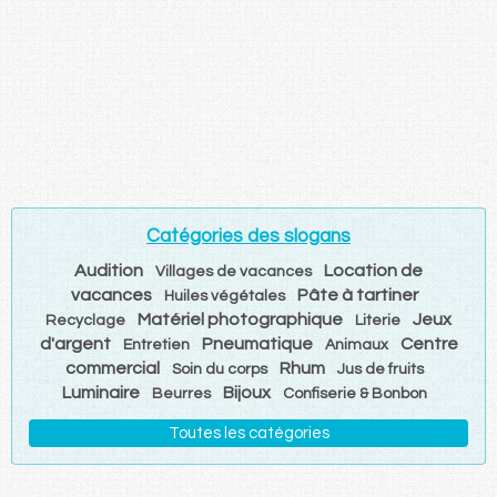
Catégories des slogans
Audition
Location de
Villages de vacances
vacances
Pâte à tartiner
Huiles végétales
Matériel photographique
Jeux
Recyclage
Literie
d'argent
Pneumatique
Centre
Entretien
Animaux
commercial
Rhum
Soin du corps
Jus de fruits
Luminaire
Bijoux
Beurres
Confiserie & Bonbon
Toutes les catégories