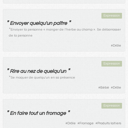
Expression
"
"
Envoyer
quelqu'un
paître
*
Envoyer la personne « manger de l’herbe au champ ». Se débarrasser
de la personne
#
Drôle
Expression
"
"
Rire
au
nez
de
quelqu'un
*
Se moquer de quelqu'un en sa présence
#
Bébé
#
Drôle
Expression
"
"
En
faire
tout
un
fromage
#
Drôle
#
Fromage
#
Produits laitiers