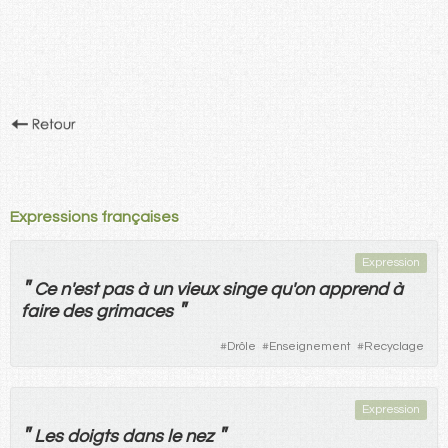
Expressions françaises
Expression
"
Ce
n'
est
pas
à
un
vieux
singe
qu'
on
apprend
à
"
faire
des
grimaces
#
Drôle
#
Enseignement
#
Recyclage
Expression
"
"
Les
doigts
dans
le
nez