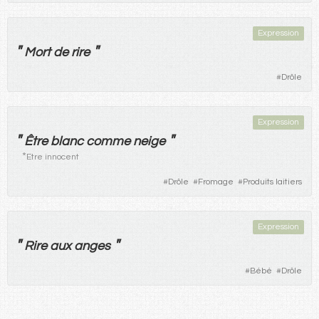
Expression
"
"
Mort
de
rire
#
Drôle
Expression
"
"
Être
blanc
comme
neige
*
Etre innocent
#
Drôle
#
Fromage
#
Produits laitiers
Expression
"
"
Rire
aux
anges
#
Bébé
#
Drôle