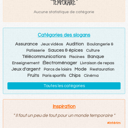
"TEMPORAIRE"
Aucune statistique de catégorie
Catégories des slogans
Assurance
Audition
Jeux vidéos
Boulangerie &
Sauces & épices
Patisserie
Culture
Télécommunications
Banque
Piscines
Électroménager
Enseignement
Livraison de repas
Jeux d'argent
Mode
Parcs de loisirs
Restauration
Fruits
Chips
Paris sportifs
Cinéma
Toutes les catégories
Inspiration
"
Il faut un peu de tout pour un monde temporaire
"
#
Intérim