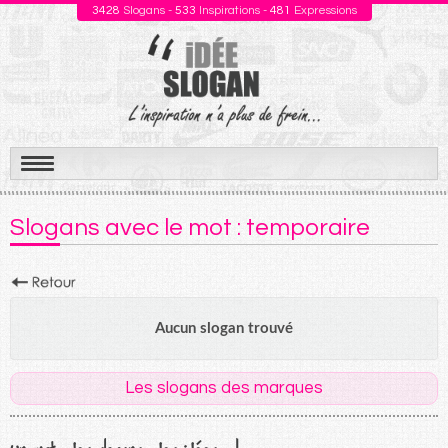
3428
Slogans -
533
Inspirations -
481
Expressions
Aller
au
Slogans avec le mot : temporaire
contenu
Aucun slogan trouvé
Les slogans des marques