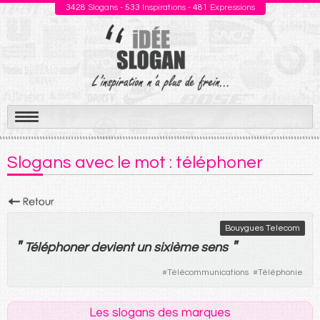
3428
Slogans -
533
Inspirations -
481
Expressions
Aller
au
Slogans avec le mot : téléphoner
contenu
Bouygues Telecom
"
"
Téléphoner
devient
un
sixième
sens
#
Télécommunications
#
Téléphonie
Les slogans des marques