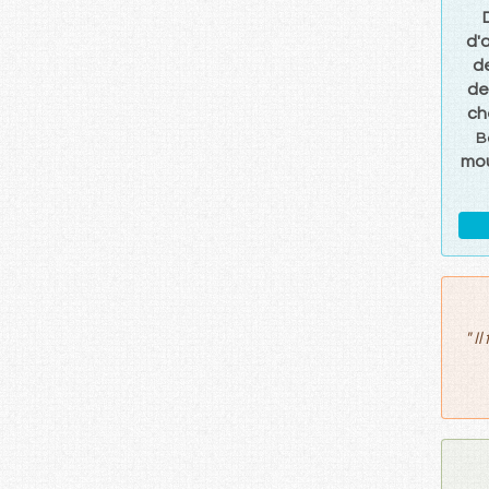
d'
d
de
ch
B
mo
"
Il