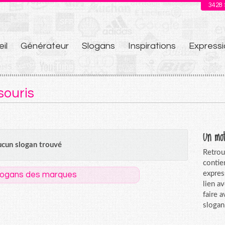
3428
il
Générateur
Slogans
Inspirations
Expressi
u
souris
Un mot
cun slogan trouvé
Retrou
contie
expres
logans des marques
lien a
faire 
slogan