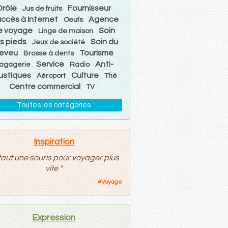
Drôle
Fournisseur
Jus de fruits
accès à Internet
Agence
Oeufs
e voyage
Soin
Linge de maison
s pieds
Soin du
Jeux de société
eveu
Tourisme
Brosse à dents
Service
Anti-
agagerie
Radio
ustiques
Culture
Aéroport
Thé
Centre commercial
TV
Toutes les catégories
Inspiration
 faut une souris pour voyager plus
vite
"
#
Voyage
Expression