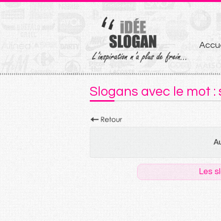
Aller
Accue
au
conten
Slogans avec le mot : 
Au
Les s