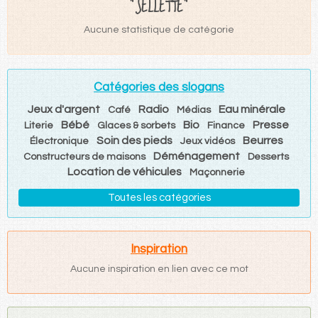
"SELLETTE"
Aucune statistique de catégorie
Catégories des slogans
Jeux d'argent
Radio
Eau minérale
Café
Médias
Bébé
Bio
Presse
Literie
Glaces & sorbets
Finance
Soin des pieds
Beurres
Électronique
Jeux vidéos
Déménagement
Constructeurs de maisons
Desserts
Location de véhicules
Maçonnerie
Toutes les catégories
Inspiration
Aucune inspiration en lien avec ce mot