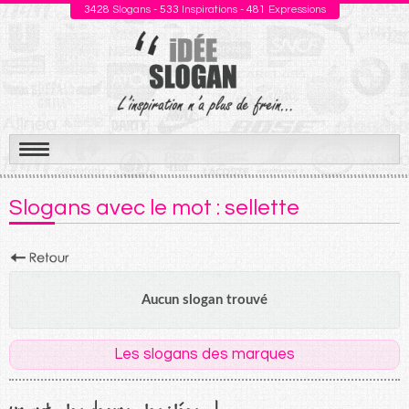
3428
Slogans -
533
Inspirations -
481
Expressions
Aller
au
Slogans avec le mot : sellette
contenu
Aucun slogan trouvé
Les slogans des marques