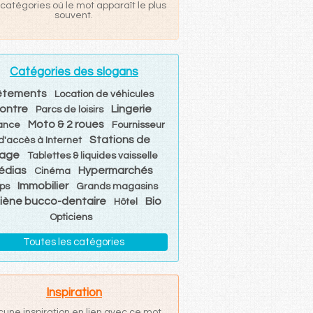
catégories où le mot apparaît le plus
souvent.
Catégories des slogans
êtements
Location de véhicules
ontre
Lingerie
Parcs de loisirs
Moto & 2 roues
ance
Fournisseur
Stations de
d'accès à Internet
vage
Tablettes & liquides vaisselle
édias
Hypermarchés
Cinéma
Immobilier
ps
Grands magasins
iène bucco-dentaire
Bio
Hôtel
Opticiens
Toutes les catégories
Inspiration
cune inspiration en lien avec ce mot