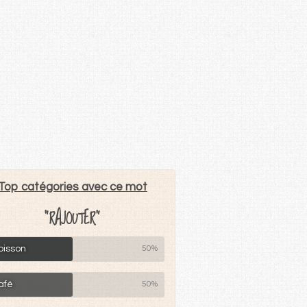
Top catégories avec ce mot
"RAJOUTER"
oisson
50%
afé
50%