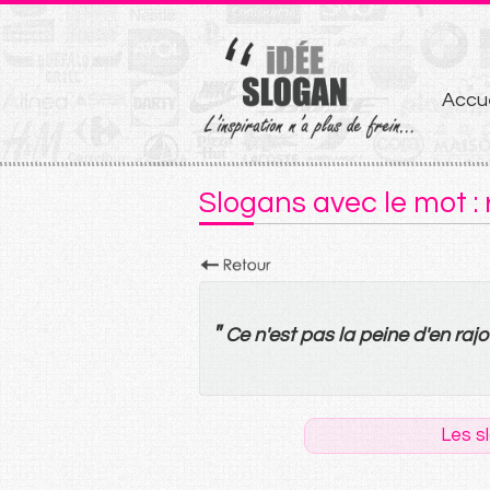
Aller
Accue
au
conten
Slogans avec le mot : 
"
Ce
n'
est
pas
la
peine
d'
en
rajo
Les s