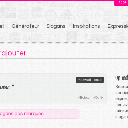
3428
il
Générateur
Slogans
Inspirations
Expressi
u
rajouter
Un mot
Maxwell House
"
Retrou
uter
.
contie
#
Boisson
#
Café
expres
lien a
faire 
logans des marques
slogan