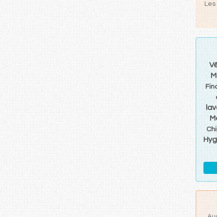
Les 
V
M
Fin
la
M
Chi
Hyg
Au