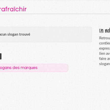
rafraîchir
Un mot
cun slogan trouvé
Retrou
contie
expres
lien a
faire 
slogan
logans des marques