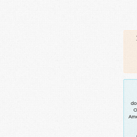
do
O
Am