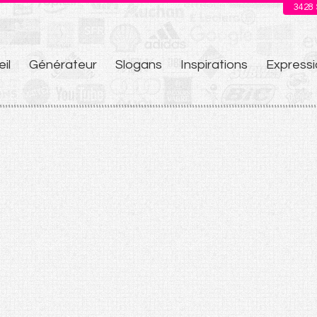
3428
il
Générateur
Slogans
Inspirations
Expressi
u