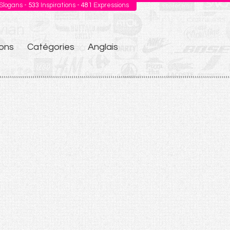
Slogans -
533
Inspirations -
481
Expressions
ons
Catégories
Anglais