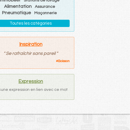
Stations de lavage
Alimentation
Assurance
Pneumatique
Maçonnerie
Toutes les catégories
Inspiration
"
Se rafraîchir sans pareil
"
#
Boisson
Expression
une expression en lien avec ce mot