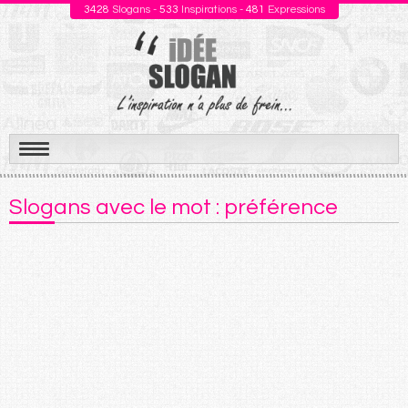
3428
Slogans -
533
Inspirations -
481
Expressions
Aller
au
Slogans avec le mot : préférence
contenu