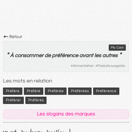
Mc Cain
"
"
À
consommer
de
préférence
avant
les
autres
#
Alimentation
#
Produits surgelés
Les mots en relation
Préfère
Préféré
Préférée
Préférées
Préférence
Préférer
Préférés
Les slogans des marques