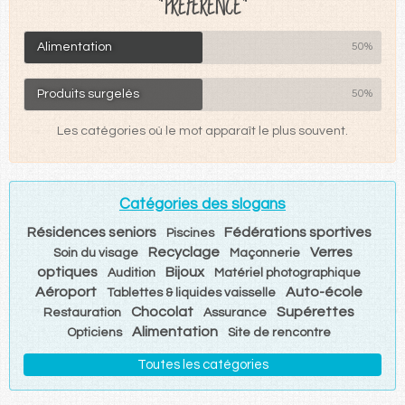
"PRÉFÉRENCE"
Alimentation
50%
Produits surgelés
50%
Les catégories où le mot apparaît le plus souvent.
Catégories des slogans
Résidences seniors
Fédérations sportives
Piscines
Recyclage
Verres
Soin du visage
Maçonnerie
optiques
Bijoux
Audition
Matériel photographique
Aéroport
Auto-école
Tablettes & liquides vaisselle
Chocolat
Supérettes
Restauration
Assurance
Alimentation
Opticiens
Site de rencontre
Toutes les catégories