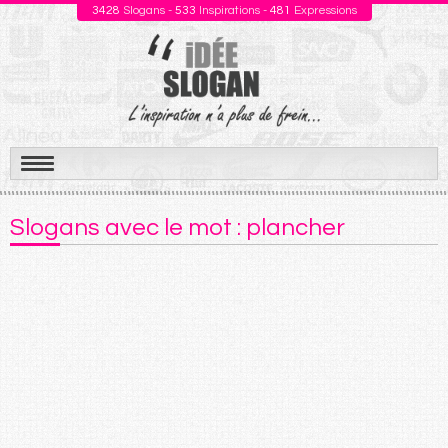
3428
Slogans -
533
Inspirations -
481
Expressions
Aller
au
Slogans avec le mot : plancher
contenu