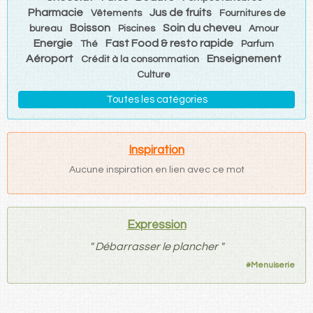
Pharmacie
Jus de fruits
Vêtements
Fournitures de
Boisson
Soin du cheveu
bureau
Piscines
Amour
Energie
Fast Food & resto rapide
Thé
Parfum
Aéroport
Enseignement
Crédit à la consommation
Culture
Toutes les catégories
Inspiration
Aucune inspiration en lien avec ce mot
Expression
"
Débarrasser le plancher
"
#
Menuiserie