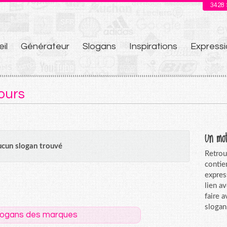
3428
il
Générateur
Slogans
Inspirations
Expressi
u
 ours
Un mot
cun slogan trouvé
Retrou
contie
expres
lien a
faire 
slogan
logans des marques