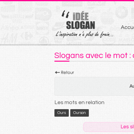
Aller
Accue
au
conten
Slogans avec le mot :
Au
Les mots en relation
Ours
Ourson
Les s