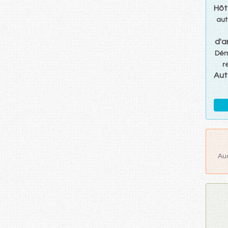
Hôt
aut
d'a
Dé
r
Aut
Au