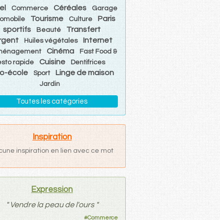
el
Céréales
Commerce
Garage
Tourisme
Paris
omobile
Culture
sportifs
Transfert
Beauté
rgent
Internet
Huiles végétales
Cinéma
ménagement
Fast Food &
Cuisine
esto rapide
Dentifrices
o-école
Linge de maison
Sport
Jardin
Toutes les catégories
Inspiration
cune inspiration en lien avec ce mot
Expression
"
Vendre la peau de l'ours
"
#
Commerce