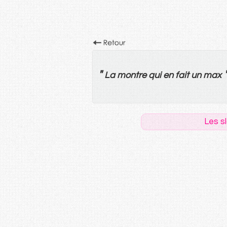
"
La
montre
qui
en
fait
un
max
Les s