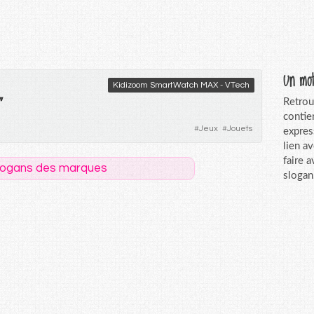
Un mot
Kidizoom SmartWatch MAX - VTech
"
Retrou
contie
#
Jeux
#
Jouets
expres
lien a
faire 
logans des marques
slogan