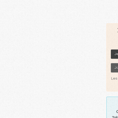
J
J
Les 
Tab