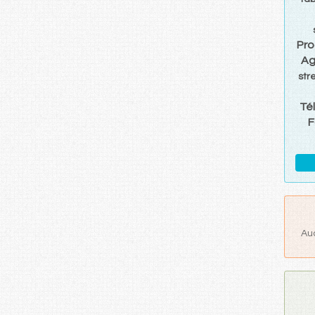
Pro
Ag
str
Té
F
Au