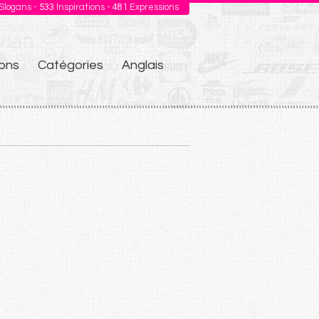
Slogans -
533
Inspirations -
481
Expressions
ons
Catégories
Anglais