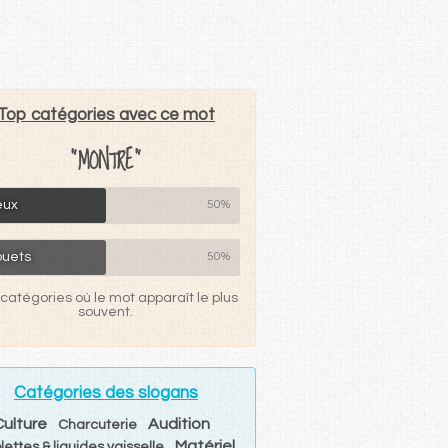
Top catégories avec ce mot
"MONTRE"
eux
50%
ouets
50%
catégories où le mot apparaît le plus
souvent.
Catégories des slogans
Culture
Audition
Charcuterie
Matériel
lettes & liquides vaisselle