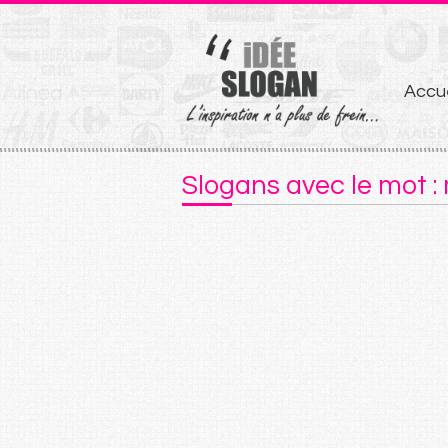
Aller
Accue
au
conten
Slogans avec le mot :