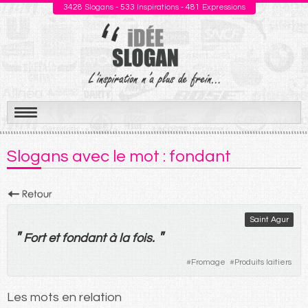
3428
Slogans -
533
Inspirations -
481
Expressions
Aller
au
Slogans avec le mot : fondant
contenu
Saint Agur
"
"
Fort
et
fondant
à
la
fois
.
#
Fromage
#
Produits laitiers
Les mots en relation