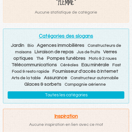
"FLEMME"
Aucune statistique de catégorie
Catégories des slogans
Jardin
Agences immobilières
Bio
Constructeurs de
Livraison de repas
Verres
maisons
Jus de fruits
optiques
Pompes funèbres
Thé
Moto & 2 roues
Télécommunications
Eau minérale
Céréales
Fast
Fournisseur d'accès à Internet
Food & resto rapide
Assurance
Arts de la table
Constructeur automobile
Glaces & sorbets
Compagnie aérienne
Toutes les catégories
Inspiration
Aucune inspiration en lien avec ce mot