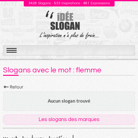
3428
Slogans -
533
Inspirations -
481
Expressions
Aller
au
Slogans avec le mot : flemme
contenu
Aucun slogan trouvé
Les slogans des marques