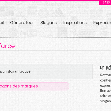
3428
il
Générateur
Slogans
Inspirations
Expressi
u
farce
Un mot
cun slogan trouvé
Retrou
contie
expres
logans des marques
lien a
faire 
slogan