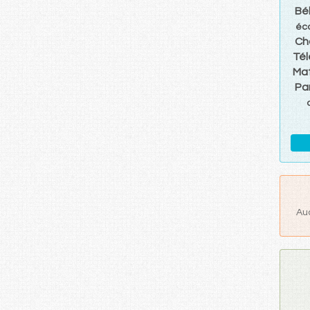
Bé
éc
Ch
Té
Mat
Pa
Au