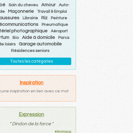
bé
Amour
Soin du cheveu
Auto-
Maçonnerie
ole
Travail & Emploi
aussures
Riz
Librairie
Peinture
lécommunications
Pneumatique
ériel photographique
Aéroport
rfum
Aide à domicile
Bio
Parcs
Garage automobile
de loisirs
Résidences seniors
Toutes les catégories
Inspiration
cune inspiration en lien avec ce mot
Expression
"
Dindon de la farce
"
#
Animaux