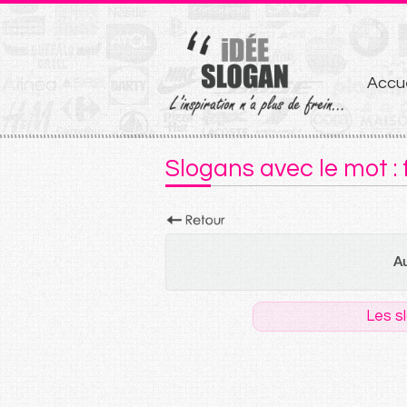
Aller
Accue
au
conten
Slogans avec le mot : 
Au
Les s