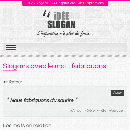
3428
Slogans -
533
Inspirations -
481
Expressions
Aller
au
Slogans avec le mot : fabriquons
contenu
Accor
"
"
Nous
fabriquons
du
sourire
#
Amour
#
Drôle
#
Hôtel
#
Voyage
Les mots en relation