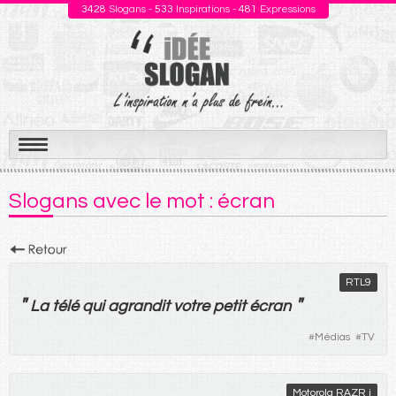
3428
Slogans -
533
Inspirations -
481
Expressions
Aller
au
Slogans avec le mot : écran
contenu
RTL9
"
"
La
télé
qui
agrandit
votre
petit
écran
#
Médias
#
TV
Motorola RAZR i