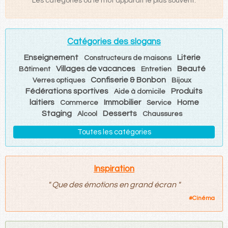
Les catégories où le mot apparaît le plus souvent.
Catégories des slogans
Enseignement
Literie
Constructeurs de maisons
Villages de vacances
Beauté
Bâtiment
Entretien
Confiserie & Bonbon
Verres optiques
Bijoux
Fédérations sportives
Produits
Aide à domicile
laitiers
Immobilier
Home
Commerce
Service
Staging
Desserts
Alcool
Chaussures
Toutes les catégories
Inspiration
"
Que des émotions en grand écran
"
#
Cinéma