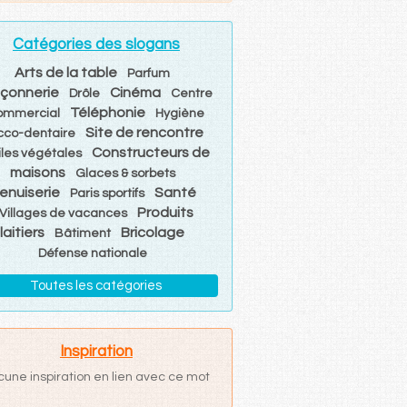
Catégories des slogans
Arts de la table
Parfum
çonnerie
Cinéma
Drôle
Centre
Téléphonie
ommercial
Hygiène
Site de rencontre
cco-dentaire
Constructeurs de
iles végétales
maisons
Glaces & sorbets
enuiserie
Santé
Paris sportifs
Produits
Villages de vacances
laitiers
Bricolage
Bâtiment
Défense nationale
Toutes les catégories
Inspiration
cune inspiration en lien avec ce mot