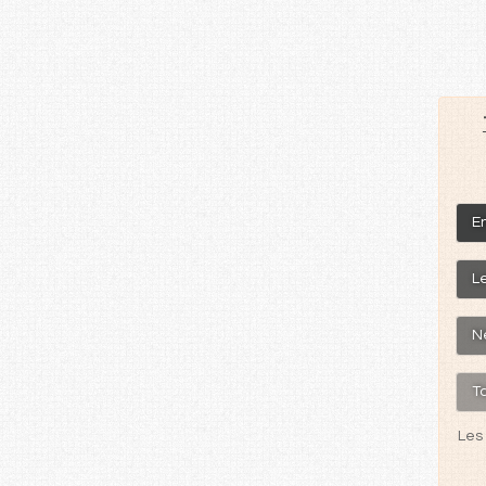
En
Le
N
Ta
Les 