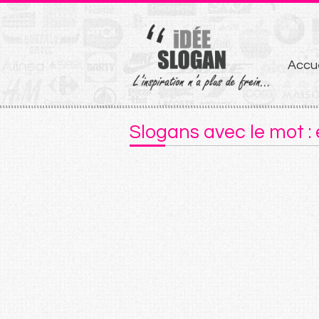
Aller
Accue
au
conten
Slogans avec le mot :