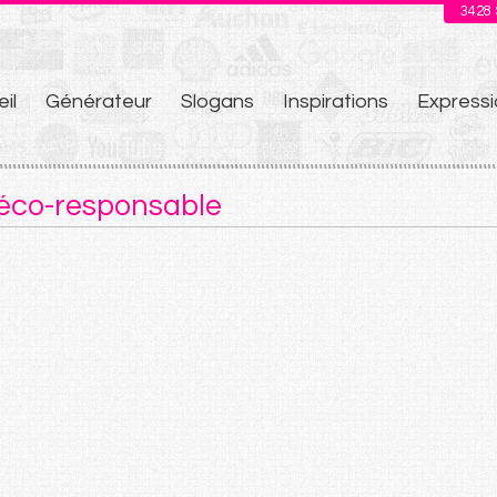
3428
il
Générateur
Slogans
Inspirations
Expressi
u
 éco-responsable