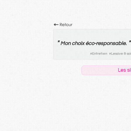
"
"
Mon
choix
éco-responsable
.
#
Entretien
#
Lessive & so
Les s