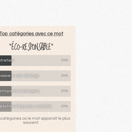
Top catégories avec ce mot
"ÉCO-RESPONSABLE"
tretien
25%
ssive & soin du linge
25%
ettoyants ménagers
25%
blettes & liquides vaisselle
25%
catégories où le mot apparaît le plus
souvent.