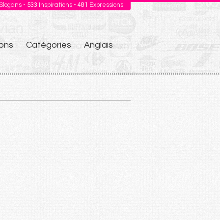
Slogans -
533
Inspirations -
481
Expressions
ons
Catégories
Anglais