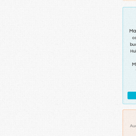
Ma
c
bu
Hu
M
Au