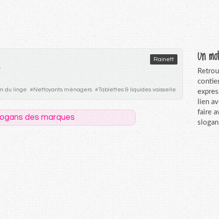
Un mot
Rainett
Retrou
contie
in du linge
#
Nettoyants ménagers
#
Tablettes & liquides vaisselle
expres
lien a
faire 
logans des marques
slogan